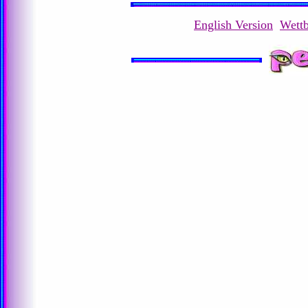
English Version
Wett