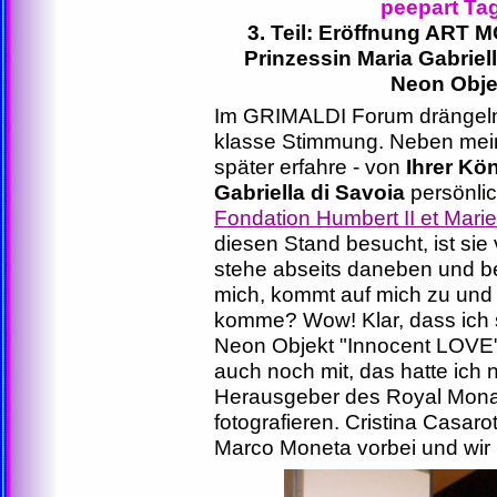
peepart Tag
3. Teil: Eröffnung ART 
Prinzessin Maria Gabriel
Neon Obje
Im GRIMALDI Forum drängeln 
klasse Stimmung. Neben meine
später erfahre - von
Ihrer Kö
Gabriella di Savoia
persönlic
Fondation Humbert II et Mari
diesen Stand besucht, ist sie
stehe abseits daneben und be
mich, kommt auf mich zu und 
komme? Wow! Klar, dass ich
Neon Objekt "Innocent LOVE" 
auch noch mit, das hatte ich n
Herausgeber des Royal Monac
fotografieren. Cristina Casa
Marco Moneta vorbei und wir