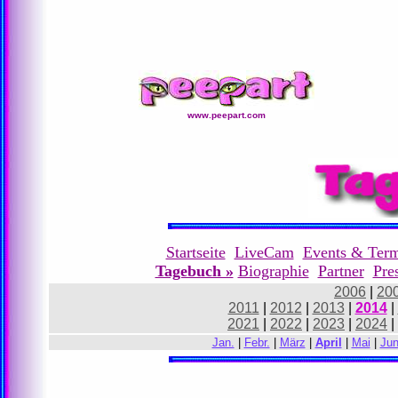
www.peepart.com
Startseite
LiveCam
Events & Ter
Tagebuch »
Biographie
Partner
Pre
2006
|
20
2011
|
2012
|
2013
|
2014
|
2021
|
2022
|
2023
|
2024
|
Jan.
|
Febr.
|
März
|
April
|
Mai
|
Jun