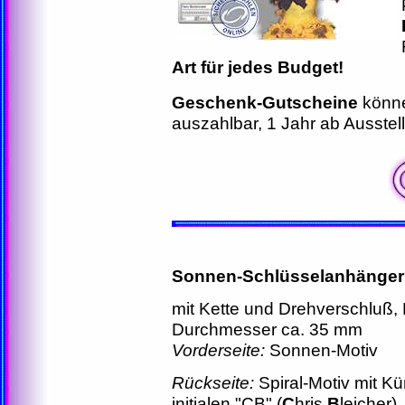
Art für jedes Budget!
Geschenk-Gutscheine
könne
auszahlbar, 1 Jahr ab Ausstel
Sonnen-Schlüsselanhänger
mit Kette und Drehverschluß, 
Durchmesser ca. 35 mm
Vorderseite:
Sonnen-Motiv
Rückseite:
Spiral-Motiv mit Kü
initialen "CB" (
C
hris
B
leicher)