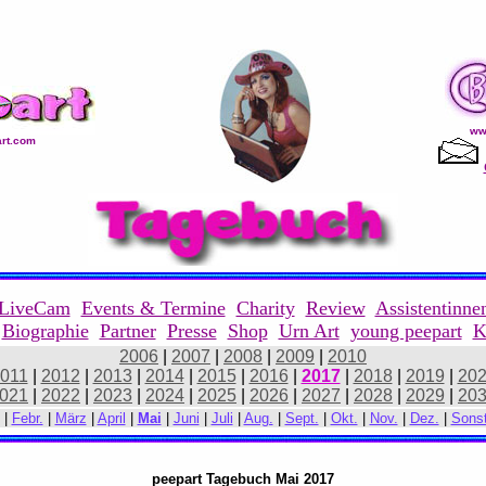
ww
rt.com
LiveCam
Events & Termine
Charity
Review
Assistentinne
Biographie
Partner
Presse
Shop
Urn Art
young peepart
K
2006
|
2007
|
2008
|
2009
|
2010
011
|
2012
|
2013
|
2014
|
2015
|
2016
|
2017
|
2018
|
2019
|
20
021
|
2022
|
2023
|
2024
|
2025
|
2026
|
2027
|
2028
|
2029
|
20
|
Febr.
|
März
|
April
|
Mai
|
Juni
|
Juli
|
Aug.
|
Sept.
|
Okt.
|
Nov.
|
Dez.
|
Sonst
peepart Tagebuch Mai 2017