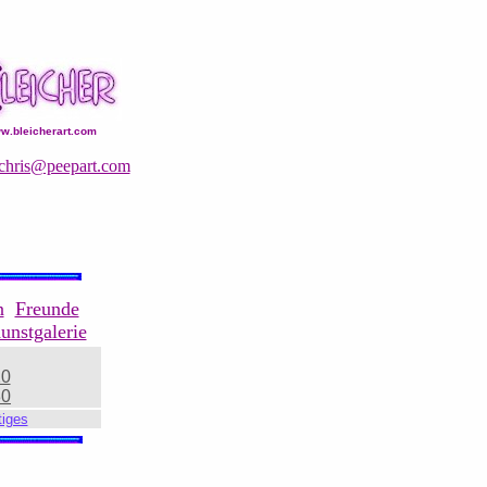
w.bleicherart.com
chris@peepart.com
n
Freunde
unstgalerie
20
30
iges