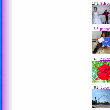
17.5.
Schlos
15.5.
peepar
14.5.
2 Inte
8.5.
Barcel