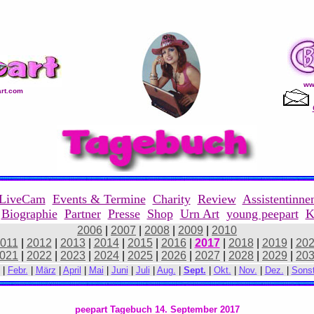
ww
rt.com
LiveCam
Events & Termine
Charity
Review
Assistentinne
Biographie
Partner
Presse
Shop
Urn Art
young peepart
K
2006
|
2007
|
2008
|
2009
|
2010
011
|
2012
|
2013
|
2014
|
2015
|
2016
|
2017
|
2018
|
2019
|
20
021
|
2022
|
2023
|
2024
|
2025
|
2026
|
2027
|
2028
|
2029
|
20
|
Febr.
|
März
|
April
|
Mai
|
Juni
|
Juli
|
Aug.
|
Sept.
|
Okt.
|
Nov.
|
Dez.
|
Sonst
peepart Tagebuch 14. September 2017