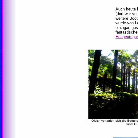
Auch heute i
(dort war vo
weitere Boot
wurde von Le
einzigartige
fantastische
Haegeumga
Gleich verlaufen sich die Bootst
Insel O