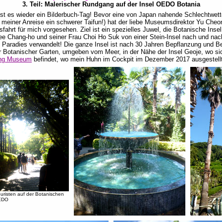
3. Teil: Malerischer Rundgang auf der Insel OEDO Botania
st es wieder ein Bilderbuch-Tag! Bevor eine von Japan nahende Schlechtwett
r meiner Anreise ein schwerer Taifun!) hat der liebe Museumsdirektor Yu Cheo
sfahrt für mich vorgesehen. Ziel ist ein spezielles Juwel, die Botanische Inse
e Chang-ho und seiner Frau Choi Ho Suk von einer Stein-Insel nach und nach
s Paradies verwandelt! Die ganze Insel ist nach 30 Jahren Bepflanzung und 
r Botanischer Garten, umgeben vom Meer, in der Nähe der Insel Geoje, wo si
ng Museum
befindet, wo mein Huhn im Cockpit im Dezember 2017 ausgestellt 
ouristen auf der Botanischen
EDO