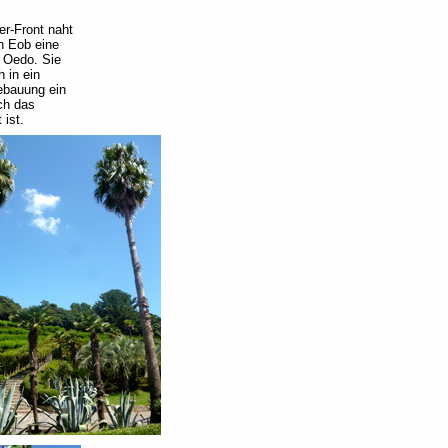
er-Front naht
n Eob eine
l Oedo. Sie
 in ein
Bebauung ein
ch das
ist.