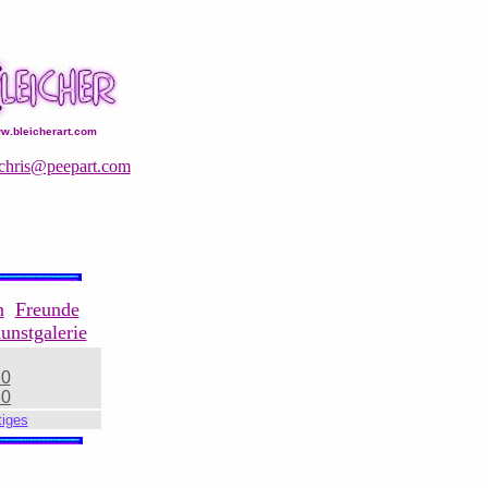
w.bleicherart.com
chris@peepart.com
n
Freunde
unstgalerie
20
30
iges